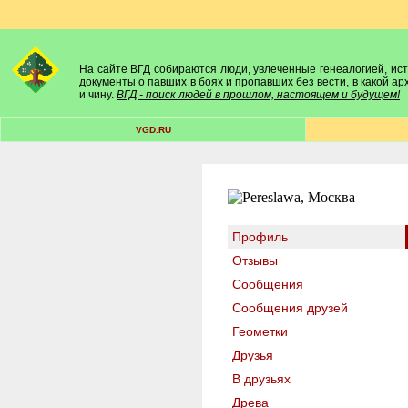
На сайте ВГД собираются люди, увлеченные генеалогией, исто
документы о павших в боях и пропавших без вести, в какой а
и чину.
ВГД - поиск людей в прошлом, настоящем и будущем!
VGD.RU
Профиль
Отзывы
Сообщения
Сообщения друзей
Геометки
Друзья
В друзьях
Древа