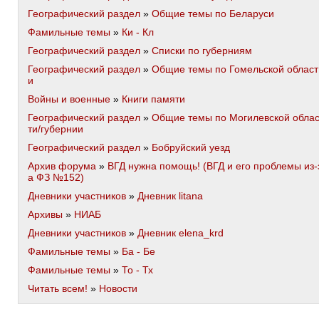
Географический раздел
»
Общие темы по Беларуси
Фамильные темы
»
Ки - Кл
Географический раздел
»
Списки по губерниям
Географический раздел
»
Общие темы по Гомельской област
и
Войны и военные
»
Книги памяти
Географический раздел
»
Общие темы по Могилевской обла
ти/губернии
Географический раздел
»
Бобруйский уезд
Архив форума
»
ВГД нужна помощь! (ВГД и его проблемы из-
а ФЗ №152)
Дневники участников
»
Дневник litana
Архивы
»
НИАБ
Дневники участников
»
Дневник elena_krd
Фамильные темы
»
Ба - Бе
Фамильные темы
»
То - Тх
Читать всем!
»
Новости