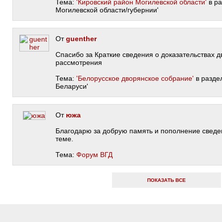
Тема:
'Кировский район Могилевской области'
в ра
Могилевской области/губернии'
От
guenther
Спасибо за Краткие сведения о доказательствах д
рассмотрения
Тема:
'Белорусское дворянское собрание'
в разде
Беларуси'
От
южа
Благодарю за добрую память и пополнение свед
теме.
Тема:
Форум ВГД
ПОКАЗАТЬ ВСЕ