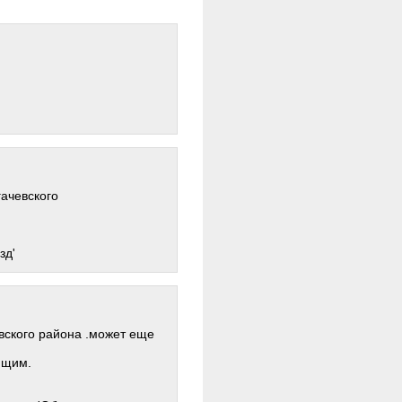
ачевского
зд'
вского района .может еще
ющим.