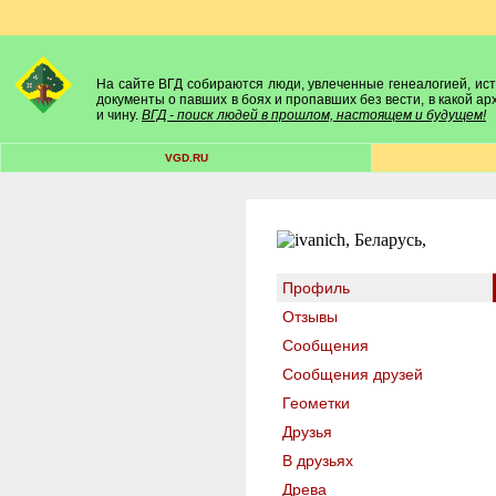
На сайте ВГД собираются люди, увлеченные генеалогией, исто
документы о павших в боях и пропавших без вести, в какой а
и чину.
ВГД - поиск людей в прошлом, настоящем и будущем!
VGD.RU
Профиль
Отзывы
Сообщения
Сообщения друзей
Геометки
Друзья
В друзьях
Древа