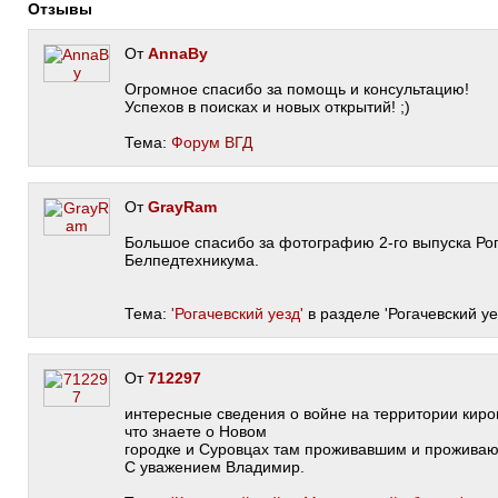
Отзывы
От
AnnaBy
Огромное спасибо за помощь и консультацию!
Успехов в поисках и новых открытий! ;)
Тема:
Форум ВГД
От
GrayRam
Большое спасибо за фотографию 2-го выпуска Рог
Белпедтехникума.
Тема:
'Рогачевский уезд'
в разделе 'Рогачевский уе
От
712297
интересные сведения о войне на территории киро
что знаете о Новом
городке и Суровцах там проживавшим и прожива
С уважением Владимир.