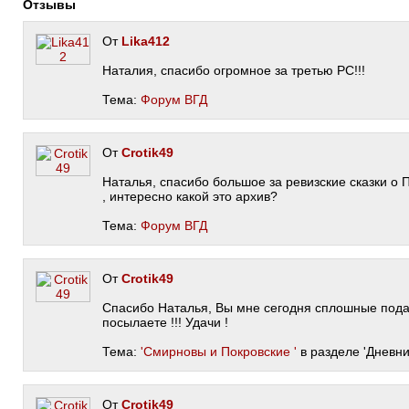
Отзывы
От
Lika412
Наталия, спасибо огромное за третью РС!!!
Тема:
Форум ВГД
От
Crotik49
Наталья, спасибо большое за ревизские сказки о 
, интересно какой это архив?
Тема:
Форум ВГД
От
Crotik49
Спасибо Наталья, Вы мне сегодня сплошные по
посылаете !!! Удачи !
Тема:
'Смирновы и Покровские '
в разделе 'Дневник
От
Crotik49