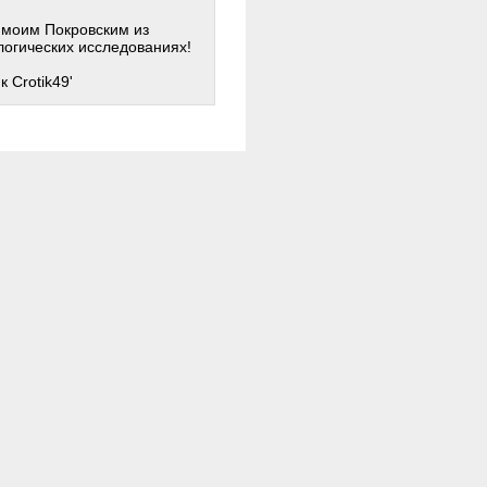
 моим Покровским из
логических исследованиях!
 Crotik49'