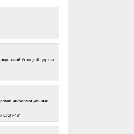
Покровской Углецкой церкви
дарочки информационные
 Crotik49'