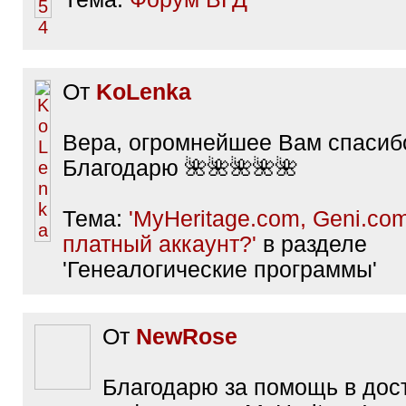
От
KoLenka
Вера, огромнейшее Вам спасиб
Благодарю 🌺🌺🌺🌺🌺
Тема:
'MyHeritage.com, Geni.com
платный аккаунт?'
в разделе
'Генеалогические программы'
От
NewRose
Благодарю за помощь в дост