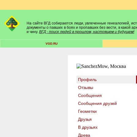
На сайте ВГД собираются люди, увлеченные генеалогией, исто
документы о павших в боях и пропавших без вести, в какой а
и чину.
ВГД - поиск людей в прошлом, настоящем и будущем!
VGD.RU
Профиль
Отзывы
Сообщения
Сообщения друзей
Геометки
Друзья
В друзьях
Древа