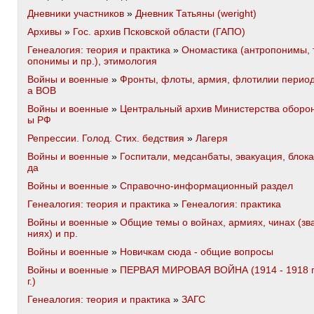
Дневники участников
»
Дневник Татьяны (weright)
Архивы
»
Гос. архив Псковской области (ГАПО)
Генеалогия: теория и практика
»
Ономастика (антропонимы, 
опонимы и пр.), этимология
Войны и военные
»
Фронты, флоты, армия, флотилии перио
а ВОВ
Войны и военные
»
Центральный архив Министерства оборо
ы РФ
Репрессии. Голод. Стих. бедствия
»
Лагеря
Войны и военные
»
Госпитали, медсанбаты, эвакуация, блока
да
Войны и военные
»
Справочно-информационный раздел
Генеалогия: теория и практика
»
Генеалогия: практика
Войны и военные
»
Общие темы о войнах, армиях, чинах (зв
ниях) и пр.
Войны и военные
»
Новичкам сюда - общие вопросы
Войны и военные
»
ПЕРВАЯ МИРОВАЯ ВОЙНА (1914 - 1918 
г.)
Генеалогия: теория и практика
»
ЗАГС