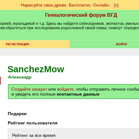
Нарисуйте свое древо. Бесплатно. Онлайн.
[х]
Генеалогический форум ВГД
рией, геральдикой и т.д. Здесь вы найдете собеседников, экспертов, умелых
рхив обратиться при исследовании родословной своей семьи, помогут опреде
РЕГИСТРАЦИЯ
ВОЙТИ
SanchezMow
Александр
Создайте аккаунт
или
войдите
, чтобы отправить личное соо
и увидеть его полные
контактные данные
Подарки
Рейтинг пользователя
Рейтинг за все время: