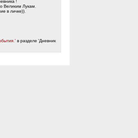
евника !
по Великим Лукам.
е в личке)).
обытия.'
в разделе 'Дневник