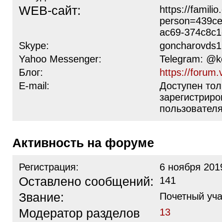
WEB-сайт:
https://familio
person=439ce
ac69-374c8c
Skype:
goncharovds
Yahoo Messenger:
Telegram: @ko
Блог:
https://forum.
E-mail:
Доступен тол
зарегистрир
пользовател
Активность на форуме
Регистрация:
6 ноября 201
Оставлено сообщений:
141
Звание:
Почетный уча
Модератор разделов
13