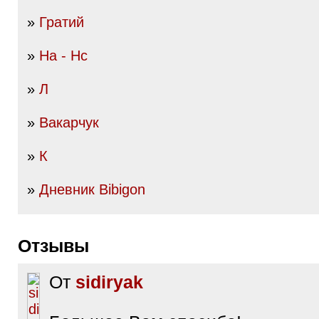
»
Гратий
»
На - Нс
»
Л
»
Вакарчук
»
К
»
Дневник Bibigon
Отзывы
От
sidiryak