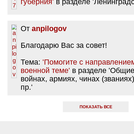
губерния'
в разделе 'Ленинградс
От
anpilogov
Благодарю Вас за совет!
Тема:
'Помогите с направление
военной теме'
в разделе 'Общие
войнах, армиях, чинах (званиях)
пр.'
ПОКАЗАТЬ ВСЕ