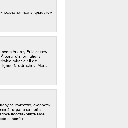
ические записи в Крымском
envers Andrey Bulavintsev
. À partir d'informations
itable miracle : il est
a lignée Nozdrachev. Merci
еву за качество, скорость
очной, ограниченной и
алось восстановить мое
шое спасибо.