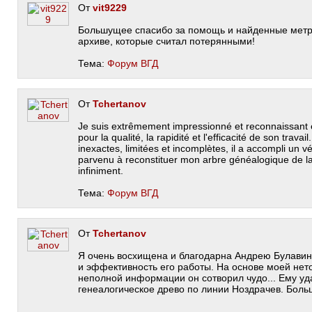
От
vit9229
Большущее спасибо за помощь и найденные метр
архиве, которые считал потерянными!
Тема:
Форум ВГД
От
Tchertanov
Je suis extrêmement impressionné et reconnaissant 
pour la qualité, la rapidité et l'efficacité de son travail
inexactes, limitées et incomplètes, il a accompli un vér
parvenu à reconstituer mon arbre généalogique de l
infiniment.
Тема:
Форум ВГД
От
Tchertanov
Я очень восхищена и благодарна Андрею Булавинц
и эффективность его работы. На основе моей нет
неполной информации он сотворил чудо... Ему уд
генеалогическое древо по линии Ноздрачев. Боль