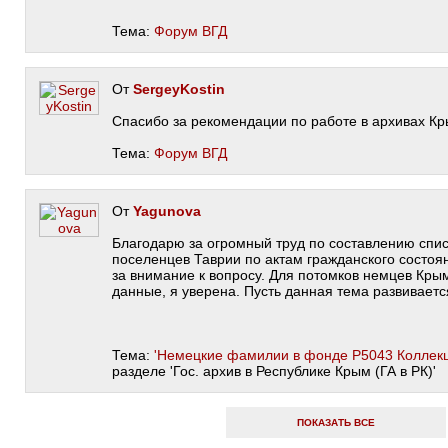
Тема:
Форум ВГД
От
SergeyKostin
Спасибо за рекомендации по работе в архивах Кр
Тема:
Форум ВГД
От
Yagunova
Благодарю за огромный труд по составлению спи
поселенцев Таврии по актам гражданского состоя
за внимание к вопросу. Для потомков немцев Крым
данные, я уверена. Пусть данная тема развиваетс
Тема:
'Немецкие фамилии в фонде Р5043 Коллекц
разделе 'Гос. архив в Республике Крым (ГА в РК)'
ПОКАЗАТЬ ВСЕ