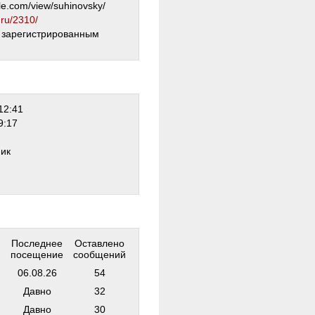
gle.com/view/suhinovsky/
.ru/2310/
о зарегистрированным
12:41
9:17
ник
Последнее
Оставлено
посещение
сообщений
06.08.26
54
Давно
32
Давно
30