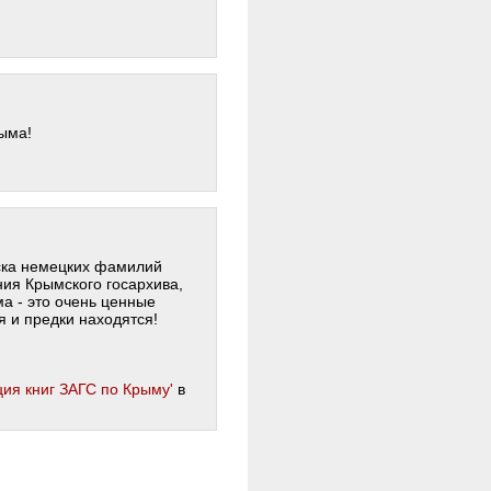
ыма!
ска немецких фамилий
ния Крымского госархива,
а - это очень ценные
я и предки находятся!
ия книг ЗАГС по Крыму'
в