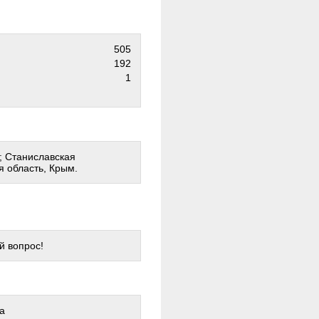
505
192
1
г; Станиславская
я область, Крым.
й вопрос!
а