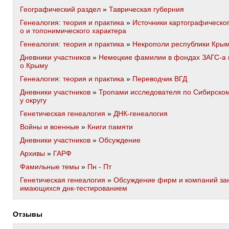
Географический раздел
»
Таврическая губерния
Генеалогия: теория и практика
»
Источники картографическо
о и топонимического характера
Генеалогия: теория и практика
»
Некрополи республики Кры
Дневники участников
»
Немецкие фамилии в фондах ЗАГС-а 
о Крыму
Генеалогия: теория и практика
»
Переводчик ВГД
Дневники участников
»
Тропами исследователя по Сибирско
у округу
Генетическая генеалогия
»
ДНК-генеалогия
Войны и военные
»
Книги памяти
Дневники участников
»
Обсуждение
Архивы
»
ГАРФ
Фамильные темы
»
Пн - Пт
Генетическая генеалогия
»
Обсуждение фирм и компаний за
имающихся днк-тестированием
Отзывы