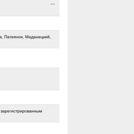
---
за, Патеянок, Маданецкий,
о зарегистрированным