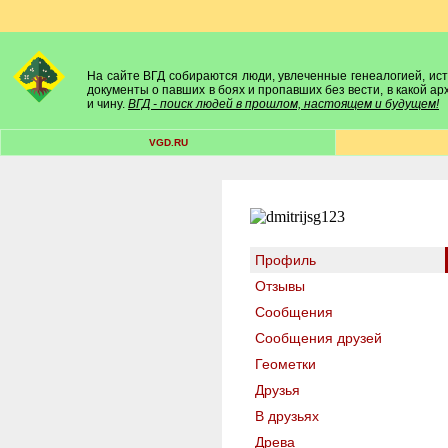
На сайте ВГД собираются люди, увлеченные генеалогией, исто
документы о павших в боях и пропавших без вести, в какой а
и чину.
ВГД - поиск людей в прошлом, настоящем и будущем!
VGD.RU
Профиль
Отзывы
Сообщения
Сообщения друзей
Геометки
Друзья
В друзьях
Древа