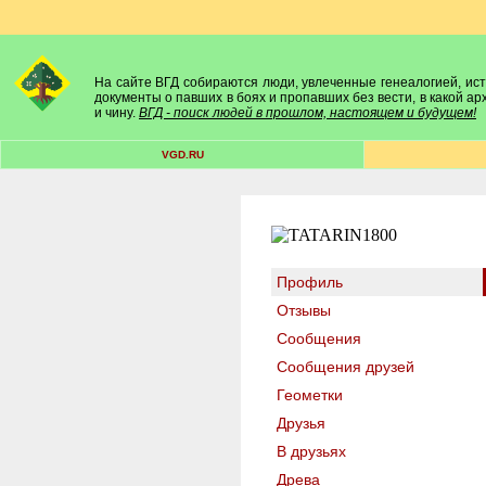
На сайте ВГД собираются люди, увлеченные генеалогией, исто
документы о павших в боях и пропавших без вести, в какой а
и чину.
ВГД - поиск людей в прошлом, настоящем и будущем!
VGD.RU
Профиль
Отзывы
Сообщения
Сообщения друзей
Геометки
Друзья
В друзьях
Древа