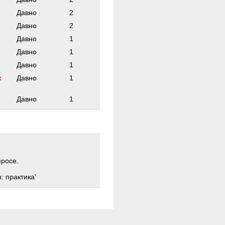
Давно
2
Давно
2
Давно
1
Давно
1
Давно
1
к
Давно
1
Давно
1
просе.
: практика'