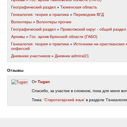
Географический раздел
»
Тюменская область
Генеалогия: теория и практика
»
Переводчик ВГД
Волонтеры
»
Волонтеры прочие
Географический раздел
»
Приволжский округ - общий раздел
Архивы
»
Гос. архив Брянской области (ГАБО)
Генеалогия: теория и практика
»
Источники не-христианских 
онфессий
Дневники участников
»
Дневник admiral21
Отзывы
От
Tugan
Спасибо, за участие в сложном, пока для меня во
Тема:
'Старотатарский язык'
в разделе 'Генеалогия