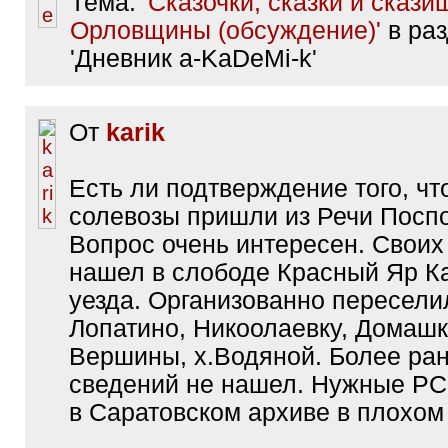
Тема:
'Сказочки, сказки и скази
Орловщины (обсуждение)'
в ра
'Дневник a-KaDeMi-k'
От
karik
Есть ли подтверждение того, чт
солевозы пришли из Речи Посп
Вопрос очень интересен. Своих
нашел в слободе Красный Яр 
уезда. Организованно пересели
Лопатино, Никоолаевку, Домаш
Вершины, х.Водяной. Более ра
сведений не нашел. Нужные РС 
в Саратовском архиве в плохом