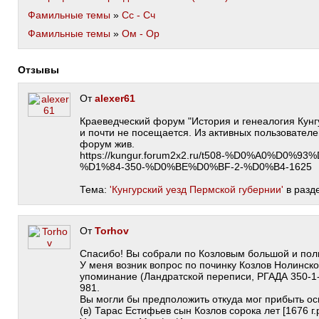
Фамильные темы
»
Сс - Сч
Фамильные темы
»
Ом - Ор
Отзывы
От
alexer61
Краеведческий форум "История и генеалогия Кунг
и почти не посещается. Из активных пользователе
форум жив.
https://kungur.forum2x2.ru/t508-%D0%A0%D0%
%D1%84-350-%D0%BE%D0%BF-2-%D0%B4-1625
Тема:
'Кунгурский уезд Пермской губернии'
в разд
От
Torhov
Спасибо! Вы собрали по Козловым большой и пол
У меня возник вопрос по починку Козлов Нолинско
упоминание (Ландратской переписи, РГАДА 350-1-
981.
Вы могли бы предположить откуда мог прибыть ос
(в) Тарас Естифьев сын Козлов сорока лет [1676 г.р