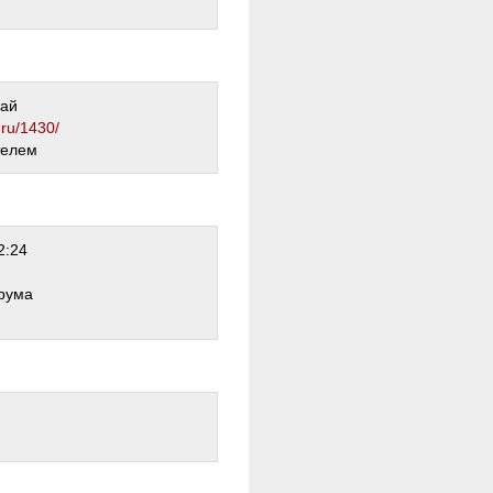
рай
.ru/1430/
телем
2:24
рума