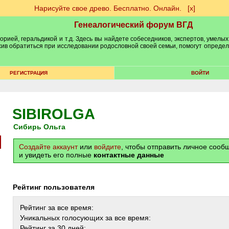
Нарисуйте свое древо. Бесплатно. Онлайн.
[х]
Генеалогический форум ВГД
рией, геральдикой и т.д. Здесь вы найдете собеседников, экспертов, умелых
рхив обратиться при исследовании родословной своей семьи, помогут опреде
РЕГИСТРАЦИЯ
ВОЙТИ
SIBIROLGA
Сибирь Ольга
Создайте аккаунт
или
войдите
, чтобы отправить личное соо
и увидеть его полные
контактные данные
Рейтинг пользователя
Рейтинг за все время:
Уникальных голосующих за все время:
Рейтинг за 30 дней: