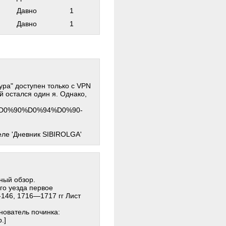
Давно
1
Давно
1
ура" доступен только с VPN
й остался один я. Однако,
93%D0%90%D0%94%D0%90-
еле 'Дневник SIBIROLGA'
ный обзор.
го уезда первое
146, 1716—1717 гг Лист
нователь починка:
.]