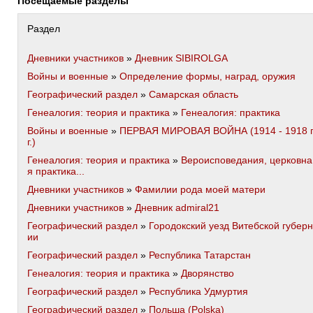
Посещаемые разделы
Раздел
Дневники участников
»
Дневник SIBIROLGA
Войны и военные
»
Определение формы, наград, оружия
Географический раздел
»
Самарская область
Генеалогия: теория и практика
»
Генеалогия: практика
Войны и военные
»
ПЕРВАЯ МИРОВАЯ ВОЙНА (1914 - 1918 
г.)
Генеалогия: теория и практика
»
Вероисповедания, церковна
я практика...
Дневники участников
»
Фамилии рода моей матери
Дневники участников
»
Дневник admiral21
Географический раздел
»
Городокский уезд Витебской губерн
ии
Географический раздел
»
Республика Татарстан
Генеалогия: теория и практика
»
Дворянство
Географический раздел
»
Республика Удмуртия
Географический раздел
»
Польша (Polska)