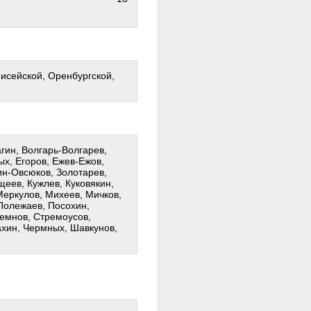
нисейской, Оренбургской,
гин, Волгарь-Волгарев,
х, Егоров, Ежев-Ежов,
н-Овсюков, Золотарев,
ощеев, Кужлев, Куковякин,
Меркулов, Михеев, Мичков,
Полежаев, Посохин,
емнов, Стремоусов,
ахин, Чермных, Шавкунов,