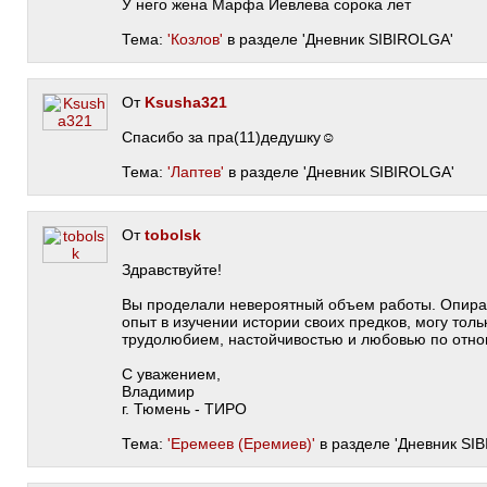
У него жена Марфа Иевлева сорока лет
Тема:
'Козлов'
в разделе 'Дневник SIBIROLGA'
От
Ksusha321
Спасибо за пра(11)дедушку☺️
Тема:
'Лаптев'
в разделе 'Дневник SIBIROLGA'
От
tobolsk
Здравствуйте!
Вы проделали невероятный объем работы. Опира
опыт в изучении истории своих предков, могу тол
трудолюбием, настойчивостью и любовью по отно
С уважением,
Владимир
г. Тюмень - ТИРО
Тема:
'Еремеев (Еремиев)'
в разделе 'Дневник SI