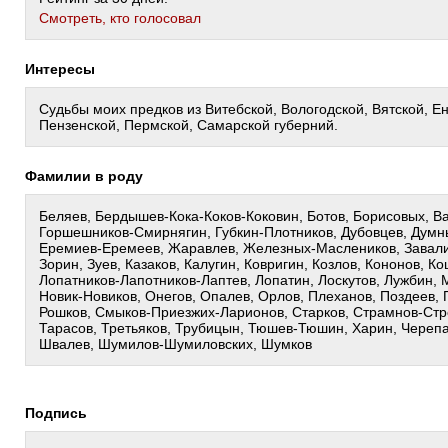
Cмотреть, кто голосовал
Интересы
Судьбы моих предков из Витебской, Вологодской, Вятской, Е
Пензенской, Пермской, Самарской губерний.
Фамилии в роду
Беляев, Бердышев-Кока-Коков-Коковин, Ботов, Борисовых, Ва
Горшешников-Смирнягин, Губкин-Плотников, Дубовцев, Думны
Еремиев-Еремеев, Жаравлев, Железных-Маслеников, Завали
Зорин, Зуев, Казаков, Калугин, Ковригин, Козлов, Кононов, К
Лопатников-Лапотников-Лаптев, Лопатин, Лоскутов, Лужбин, 
Новик-Новиков, Онегов, Опалев, Орлов, Плеханов, Поздеев, 
Рошков, Смыков-Приезжих-Ларионов, Старков, Страмнов-Стр
Тарасов, Третьяков, Трубицын, Тюшев-Тюшин, Харин, Череп
Швалев, Шумилов-Шумиловских, Шумков
Подпись