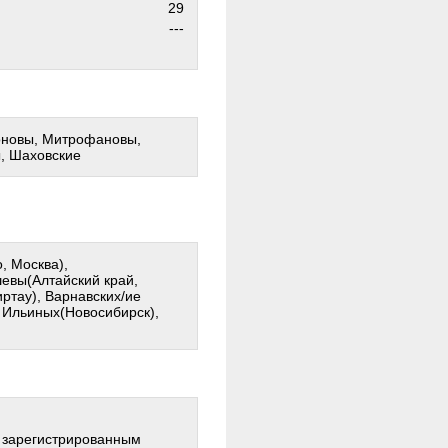
29
---
оновы, Митрофановы,
, Шаховские
 Москва),
евы(Алтайский край,
ртау), Варнавских/ие
, Ильиных(Новосибирск),
о зарегистрированным