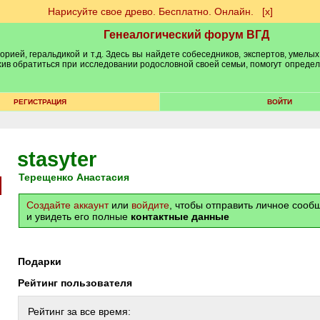
Нарисуйте свое древо. Бесплатно. Онлайн.
[х]
Генеалогический форум ВГД
рией, геральдикой и т.д. Здесь вы найдете собеседников, экспертов, умелых
рхив обратиться при исследовании родословной своей семьи, помогут опреде
РЕГИСТРАЦИЯ
ВОЙТИ
stasyter
Терещенко Анастасия
Создайте аккаунт
или
войдите
, чтобы отправить личное соо
и увидеть его полные
контактные данные
Подарки
Рейтинг пользователя
Рейтинг за все время: