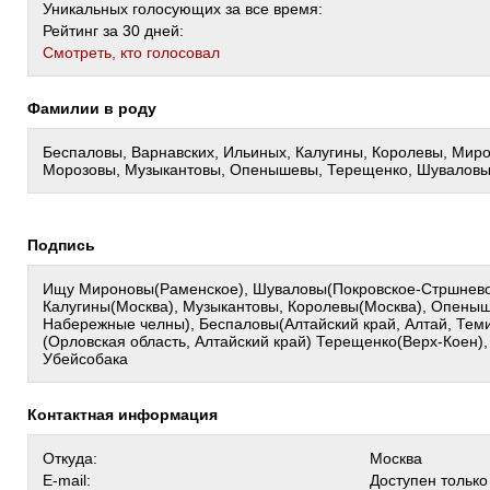
Уникальных голосующих за все время:
Рейтинг за 30 дней:
Cмотреть, кто голосовал
Фамилии в роду
Беспаловы, Варнавских, Ильиных, Калугины, Королевы, Мир
Морозовы, Музыкантовы, Опенышевы, Терещенко, Шуваловы
Подпись
Ищу Мироновы(Раменское), Шуваловы(Покровское-Стршнево,
Калугины(Москва), Музыкантовы, Королевы(Москва), Опеныш
Набережные челны), Беспаловы(Алтайский край, Алтай, Теми
(Орловская область, Алтайский край) Терещенко(Верх-Коен)
Убейсобака
Контактная информация
Откуда:
Москва
E-mail:
Доступен тольк