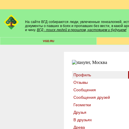
На сайте ВГД собираются люди, увлеченные генеалогией, исто
документы о павших в боях и пропавших без вести, в какой а
и чину.
ВГД - поиск людей в прошлом, настоящем и будущем!
VGD.RU
Профиль
Отзывы
Сообщения
Сообщения друзей
Геометки
Друзья
В друзьях
Древа