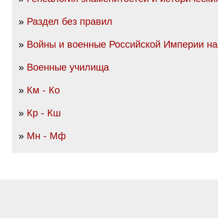
»
Раздел без правил
»
Войны и военные Российской Империи нач
»
Военные училища
»
Км - Ко
»
Кр - Кш
»
Мн - Мф