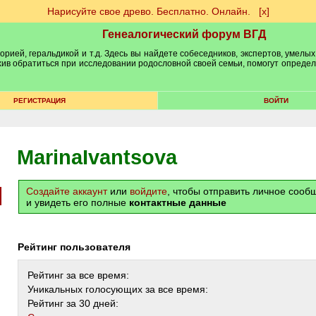
Нарисуйте свое древо. Бесплатно. Онлайн.
[х]
Генеалогический форум ВГД
рией, геральдикой и т.д. Здесь вы найдете собеседников, экспертов, умелых
рхив обратиться при исследовании родословной своей семьи, помогут опреде
РЕГИСТРАЦИЯ
ВОЙТИ
MarinaIvantsova
Создайте аккаунт
или
войдите
, чтобы отправить личное соо
и увидеть его полные
контактные данные
Рейтинг пользователя
Рейтинг за все время:
Уникальных голосующих за все время:
Рейтинг за 30 дней: