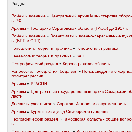
Раздел
Войны и военные
»
Центральный архив Министерства оборо
ы РФ
Архивы
»
Гос. архив Саратовской области (ГАСО) до 1917 г.
Войны и военные
»
Военкоматы и военно-пересыльные пунк
ы (ВПП и СПП)
Генеалогия: теория и практика
»
Генеалогия: практика
Генеалогия: теория и практика
»
ЗАГС
Географический раздел
»
Кировоградская область
Репрессии. Голод. Стих. бедствия
»
Поиск сведений о жертва
политрепрессий
Архивы
»
РГАСПИ
Архивы
»
Центральный государственный архив Самарской о
ласти
Дневники участников
»
Саратов. История и современность.
Архивы
»
Курмышский уезд Симбирской губернии
Географический раздел
»
Тамбовская область - общие вопро
ы
Генеалогия: теория и практика
»
Источники партийного прои