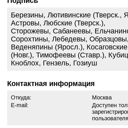
Подпись
Березины, Лютивинские (Тверск., Я
Астровы, Любские (Тверск.),
Сторожевы, Сабанеевы, Ельчанин
Сорохтины, Лебедевы, Образцовы
Веденяпины (Яросл.), Косаговски
(Новг.), Тимофеевы (Ставр.), Кубиц
Кноблох, Гензель, Гозиуш
Контактная информация
Откуда:
Москва
E-mail:
Доступен тол
зарегистрир
пользовател