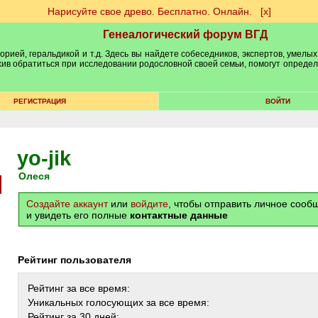
Нарисуйте свое древо. Бесплатно. Онлайн.
[х]
Генеалогический форум ВГД
рией, геральдикой и т.д. Здесь вы найдете собеседников, экспертов, умелых
рхив обратиться при исследовании родословной своей семьи, помогут опреде
РЕГИСТРАЦИЯ
ВОЙТИ
yo-jik
Олеся
Создайте аккаунт
или
войдите
, чтобы отправить личное соо
и увидеть его полные
контактные данные
Рейтинг пользователя
Рейтинг за все время:
Уникальных голосующих за все время:
Рейтинг за 30 дней: