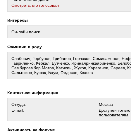
Cмотреть, кто голосовал
Интересы
Он-лайн поиск
Фамилии в роду
Слабович, Горбунов, Грибанов, Горчаков, Семисаженов, Неф
Гавриленко, Кебкал, Бутченко, Яринаяринкаяриненко, Белобо
Самбурсамбор Мотов, Катихин, Жуков, Караганов, Сараев, Ко
Сальников, Кушак, Баум, Федосов, Квасов
Контактная информация
Откуда:
Москва
E-mail:
Доступен тольк
пользователям
Активность на форуме