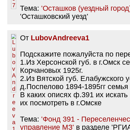
Тема:
'Осташков (уездный город)
'Осташковский уезд'
От
LubovAndreeva1
Подскажите пожалуйста по пер
1.Из Херсонской губ. в г.Омск с
Корчановых 1925г.
2.Из Вятской губ. Елабужского 
д.Поспелово 1894-1895гг семь
В каких описях ф.391 их искать
их посмотреть в г.Омске
Тема:
'Фонд 391 - Переселенче
управление МЗ'
в разделе 'РГИА