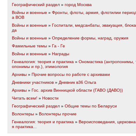
Географический раздел
»
город Москва
Войны и военные
»
Фронты, флоты, армия, флотилии перио
а ВОВ
Войны и военные
»
Госпитали, медсанбаты, эвакуация, блока
да
Войны и военные
»
Определение формы, наград, оружия
Фамильные темы
»
Га - Ге
Войны и военные
»
Награды
Генеалогия: теория и практика
»
Ономастика (антропонимы, 
опонимы и пр.), этимология
Архивы
»
Прочие вопросы по работе с архивами
Дневники участников
»
Дневник в36 Ольга
Архивы
»
Гос. архив Винницкой области (ГАВО (ДАВО))
Читать всем!
»
Новости
Географический раздел
»
Общие темы по Беларуси
Волонтеры
»
Волонтеры прочие
Генеалогия: теория и практика
»
Вероисповедания, церковна
я практика...