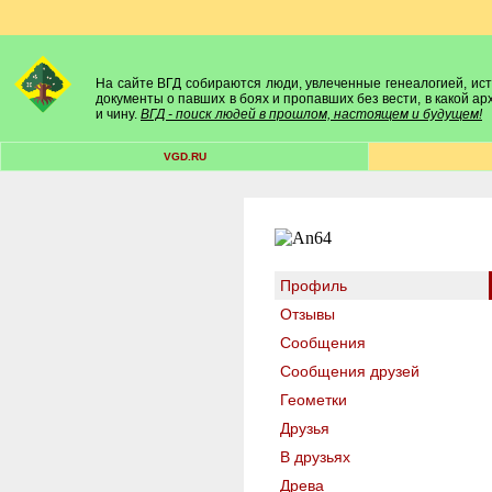
На сайте ВГД собираются люди, увлеченные генеалогией, исто
документы о павших в боях и пропавших без вести, в какой а
и чину.
ВГД - поиск людей в прошлом, настоящем и будущем!
VGD.RU
Профиль
Отзывы
Сообщения
Сообщения друзей
Геометки
Друзья
В друзьях
Древа