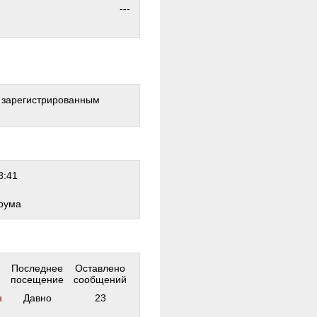
---
о зарегистрированным
8:41
рума
Последнее
Оставлено
посещение
сообщений
н
Давно
23