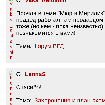
От
Vaks_Kaloshin
Прочла в теме "Мюр и Мерилиз"
прадед работал там продавцом.
тоже (но кем - пока неизвестно)
познакомится с вами!
Тема:
Форум ВГД
От
LennaS
Спасибо!
Тема:
'Захоронения и план-схем