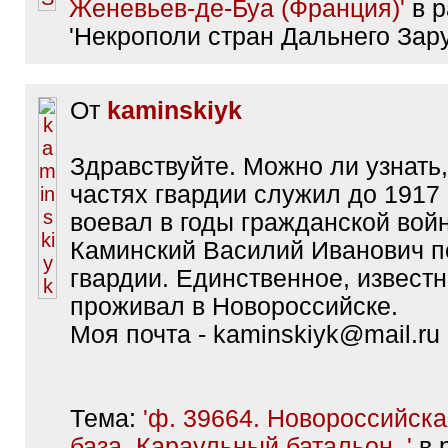
Женевьев-де-Буа (Франция)'
в р
'Некрополи стран Дальнего Зар
От
kaminskiyk
Здравствуйте. Можно ли узнать,
частях гвардии служил до 1917 
воевал в годы гражданской войн
Каминский Василий Иванович п
гвардии. Единственное, известн
проживал в Новороссийске.
Моя почта - kaminskiyk@mail.ru
Тема:
'ф. 39664. Новороссийск
база. Караульный батальон. '
в 