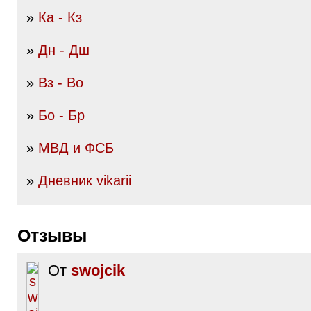
»
Ка - Кз
»
Дн - Дш
»
Вз - Во
»
Бо - Бр
»
МВД и ФСБ
»
Дневник vikarii
Отзывы
От
swojcik