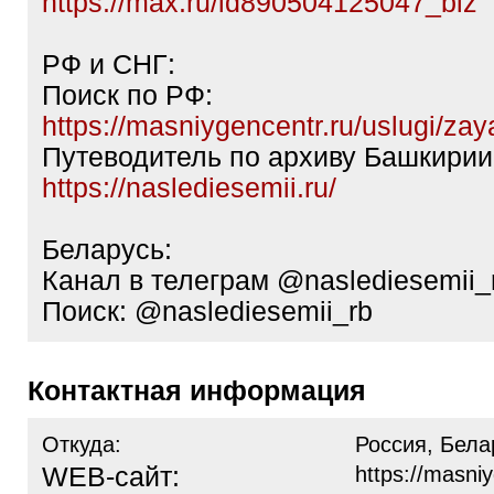
https://max.ru/id890504125047_biz
РФ и СНГ:
Поиск по РФ:
https://masniygencentr.ru/uslugi/za
Путеводитель по архиву Башкирии
https://naslediesemii.ru/
Беларусь:
Канал в телеграм @naslediesemii_
Поиск: @naslediesemii_rb
Контактная информация
Откуда:
Россия, Бела
WEB-сайт:
https://masniy