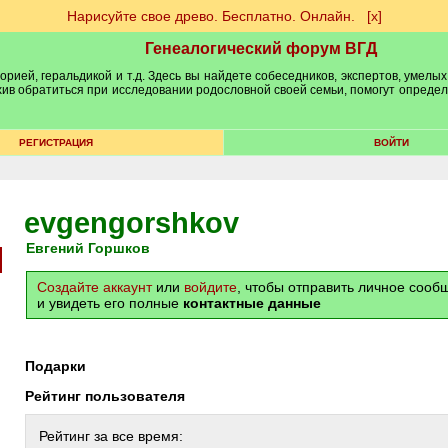
Нарисуйте свое древо. Бесплатно. Онлайн.
[х]
Генеалогический форум ВГД
рией, геральдикой и т.д. Здесь вы найдете собеседников, экспертов, умелых
рхив обратиться при исследовании родословной своей семьи, помогут опреде
РЕГИСТРАЦИЯ
ВОЙТИ
evgengorshkov
Евгений Горшков
Создайте аккаунт
или
войдите
, чтобы отправить личное соо
и увидеть его полные
контактные данные
Подарки
Рейтинг пользователя
Рейтинг за все время: