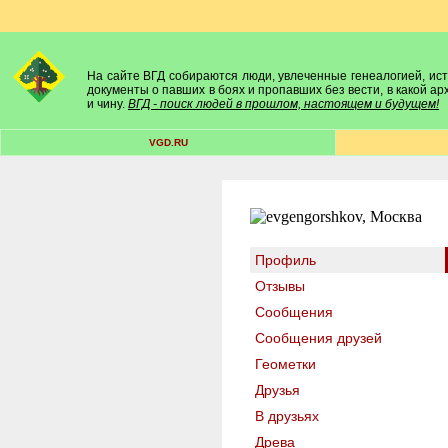
На сайте ВГД собираются люди, увлеченные генеалогией, исто
документы о павших в боях и пропавших без вести, в какой а
и чину.
ВГД - поиск людей в прошлом, настоящем и будущем!
VGD.RU
Профиль
Отзывы
Сообщения
Сообщения друзей
Геометки
Друзья
В друзьях
Древа