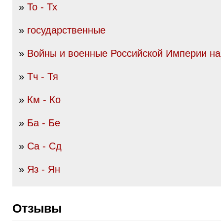
»
То - Тх
»
государственные
»
Войны и военные Российской Империи нач
»
Тч - Тя
»
Км - Ко
»
Ба - Бе
»
Са - Сд
»
Яз - Ян
Отзывы