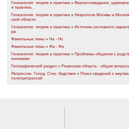
Генеалогия: теория и практика
»
Вероисповедания, церковна
я практика...
Генеалогия: теория и практика
»
Некрополи Москвы и Моско
ской области
Генеалогия: теория и практика
»
Источник сословного характ
ра
Фамильные темы
»
На - Нс
Фамильные темы
»
Фа - Фи
Генеалогия: теория и практика
»
Проблемы общения с родст
енниками
Географический раздел
»
Рязанская область - общие вопрос
Репрессии. Голод. Стих. бедствия
»
Поиск сведений о жертва
политрепрессий