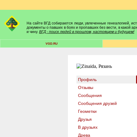
На сайте ВГД собираются люди, увлеченные генеалогией, исто
документы о павших в боях и пропавших без вести, в какой а
и чину.
ВГД - поиск людей в прошлом, настоящем и будущем!
VGD.RU
Профиль
Отзывы
Сообщения
Сообщения друзей
Геометки
Друзья
В друзьях
Древа