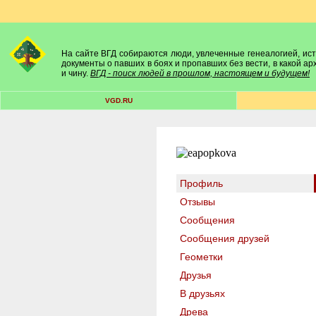
На сайте ВГД собираются люди, увлеченные генеалогией, исто
документы о павших в боях и пропавших без вести, в какой а
и чину.
ВГД - поиск людей в прошлом, настоящем и будущем!
VGD.RU
Профиль
Отзывы
Сообщения
Сообщения друзей
Геометки
Друзья
В друзьях
Древа