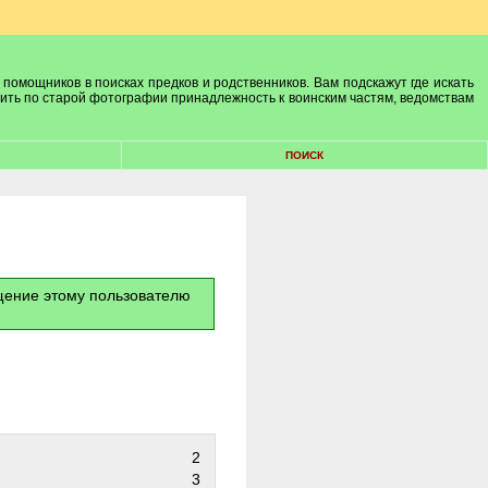
 помощников в поисках предков и родственников. Вам подскажут где искать
лить по старой фотографии принадлежность к воинским частям, ведомствам
ПОИСК
бщение этому пользователю
2
3