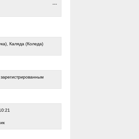
---
ка), Каляда (Коледа)
о зарегистрированным
10:21
ник