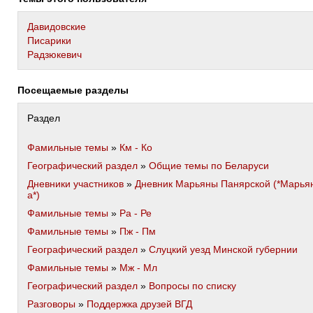
Давидовские
Писарики
Радзюкевич
Посещаемые разделы
Раздел
Фамильные темы
»
Км - Ко
Географический раздел
»
Общие темы по Беларуси
Дневники участников
»
Дневник Марьяны Панярской (*Марья
а*)
Фамильные темы
»
Ра - Ре
Фамильные темы
»
Пж - Пм
Географический раздел
»
Слуцкий уезд Минской губернии
Фамильные темы
»
Мж - Мл
Географический раздел
»
Вопросы по списку
Разговоры
»
Поддержка друзей ВГД