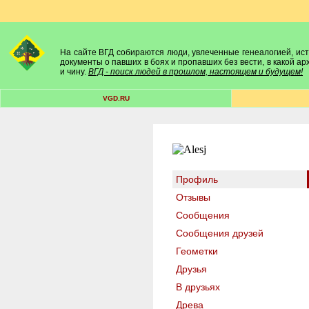
На сайте ВГД собираются люди, увлеченные генеалогией, исто
документы о павших в боях и пропавших без вести, в какой а
и чину.
ВГД - поиск людей в прошлом, настоящем и будущем!
VGD.RU
Профиль
Отзывы
Сообщения
Сообщения друзей
Геометки
Друзья
В друзьях
Древа