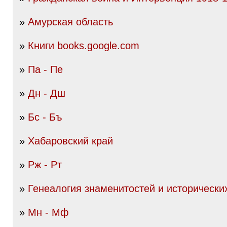
»
Амурская область
»
Книги books.google.com
»
Па - Пе
»
Дн - Дш
»
Бс - Бъ
»
Хабаровский край
»
Рж - Рт
»
Генеалогия знаменитостей и исторически
»
Мн - Мф