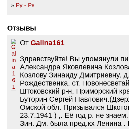
»
Ру - Ря
Отзывы
От
Galina161
Здравствуйте! Вы упомянули п
Александра Яковлевича Козлов
Козлову Зинаиду Дмитриевну. д
Рождественка, ст. Новонесветай
Штоковский р-н, Приморский кр
Буторин Сергей Павлович.(Дзер
Омской обл. Призывался Шкото
23.7.1941 ) ,. Её год р. не знаем
Зин. Дм. была пред.кх Ленина .