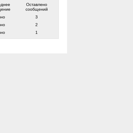
еднее
Оставлено
щение
сообщений
вно
3
вно
2
вно
1