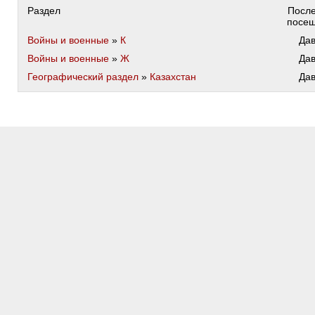
Раздел
Посл
посе
Войны и военные
»
К
Да
Войны и военные
»
Ж
Да
Географический раздел
»
Казахстан
Да