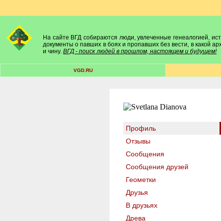
На сайте ВГД собираются люди, увлеченные генеалогией, исто
документы о павших в боях и пропавших без вести, в какой а
и чину.
ВГД - поиск людей в прошлом, настоящем и будущем!
VGD.RU
Профиль
Отзывы
Сообщения
Сообщения друзей
Геометки
Друзья
В друзьях
Древа