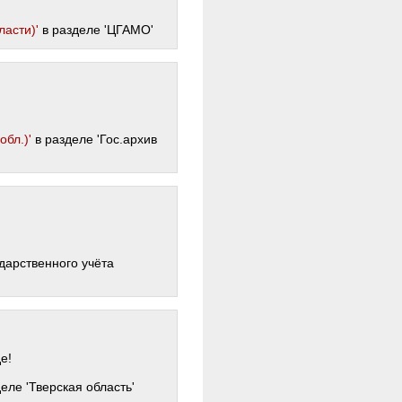
асти)'
в разделе 'ЦГАМО'
бл.)'
в разделе 'Гос.архив
дарственного учёта
е!
еле 'Тверская область'