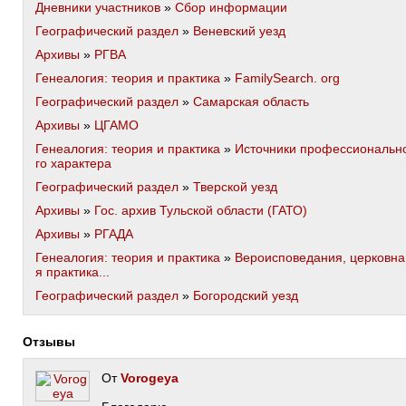
Дневники участников
»
Сбор информации
Географический раздел
»
Веневский уезд
Архивы
»
РГВА
Генеалогия: теория и практика
»
FamilySearch. org
Географический раздел
»
Самарская область
Архивы
»
ЦГАМО
Генеалогия: теория и практика
»
Источники профессиональн
го характера
Географический раздел
»
Тверской уезд
Архивы
»
Гос. архив Тульской области (ГАТО)
Архивы
»
РГАДА
Генеалогия: теория и практика
»
Вероисповедания, церковна
я практика...
Географический раздел
»
Богородский уезд
Отзывы
От
Vorogeya