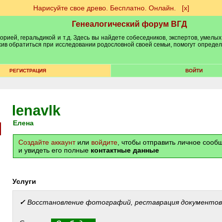
Нарисуйте свое древо. Бесплатно. Онлайн.
[х]
Генеалогический форум ВГД
рией, геральдикой и т.д. Здесь вы найдете собеседников, экспертов, умелых
рхив обратиться при исследовании родословной своей семьи, помогут опреде
РЕГИСТРАЦИЯ
ВОЙТИ
lenavlk
Елена
Создайте аккаунт
или
войдите
, чтобы отправить личное соо
и увидеть его полные
контактные данные
Услуги
✓
Восстановление фотографий, реставрация документов