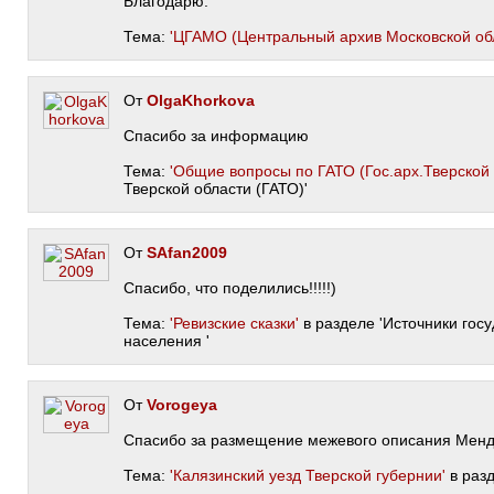
Благодарю.
Тема:
'ЦГАМО (Центральный архив Московской обл
От
OlgaKhorkova
Спасибо за информацию
Тема:
'Общие вопросы по ГАТО (Гос.арх.Тверской о
Тверской области (ГАТО)'
От
SAfan2009
Спасибо, что поделились!!!!!)
Тема:
'Ревизские сказки'
в разделе 'Источники госу
населения '
От
Vorogeya
Спасибо за размещение межевого описания Менд
Тема:
'Калязинский уезд Тверской губернии'
в разд