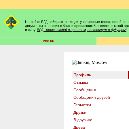
На сайте ВГД собираются люди, увлеченные генеалогией, исто
документы о павших в боях и пропавших без вести, в какой а
и чину.
ВГД - поиск людей в прошлом, настоящем и будущем!
VGD.RU
Профиль
Отзывы
Сообщения
Сообщения друзей
Геометки
Друзья
В друзьях
Древа