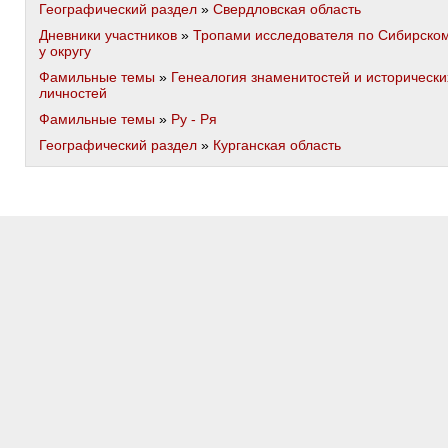
Географический раздел
»
Свердловская область
Дневники участников
»
Тропами исследователя по Сибирско
у округу
Фамильные темы
»
Генеалогия знаменитостей и исторически
личностей
Фамильные темы
»
Ру - Ря
Географический раздел
»
Курганская область