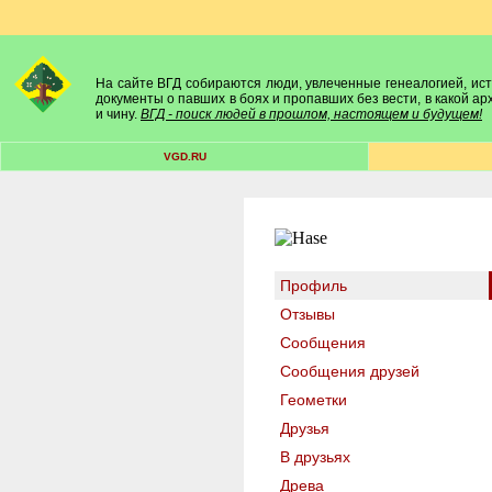
На сайте ВГД собираются люди, увлеченные генеалогией, исто
документы о павших в боях и пропавших без вести, в какой а
и чину.
ВГД - поиск людей в прошлом, настоящем и будущем!
VGD.RU
Профиль
Отзывы
Сообщения
Сообщения друзей
Геометки
Друзья
В друзьях
Древа