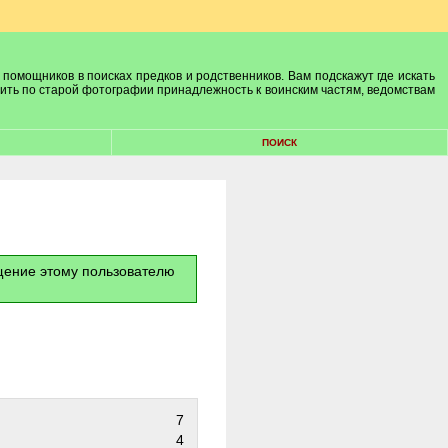
 помощников в поисках предков и родственников. Вам подскажут где искать
лить по старой фотографии принадлежность к воинским частям, ведомствам
ПОИСК
бщение этому пользователю
7
4