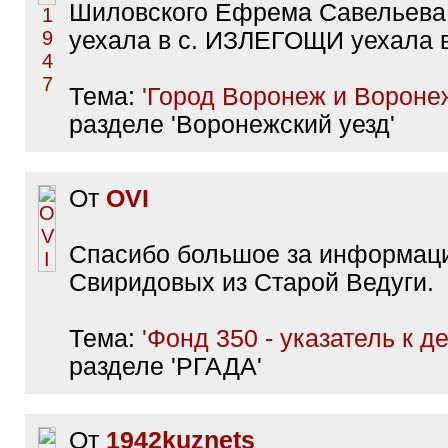
Шиловского Ефрема Савельева
уехала в с. ИЗЛЕГОЩИ уехала 
Тема:
'Город Воронеж и Воронеж
разделе 'Воронежский уезд'
От
OVI
Спасибо большое за информац
Свиридовых из Старой Ведуги.
Тема:
'Фонд 350 - указатель к д
разделе 'РГАДА'
От
1942kuznets