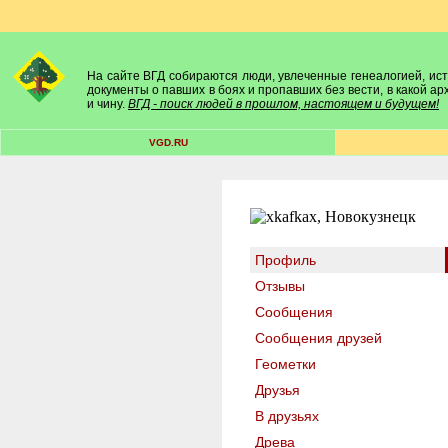
На сайте ВГД собираются люди, увлеченные генеалогией, исто
документы о павших в боях и пропавших без вести, в какой а
и чину.
ВГД - поиск людей в прошлом, настоящем и будущем!
VGD.RU
Профиль
Отзывы
Сообщения
Сообщения друзей
Геометки
Друзья
В друзьях
Древа