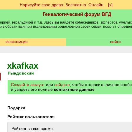
Нарисуйте свое древо. Бесплатно. Онлайн.
[х]
Генеалогический форум ВГД
рией, геральдикой и т.д. Здесь вы найдете собеседников, экспертов, умелых
рхив обратиться при исследовании родословной своей семьи, помогут опреде
РЕГИСТРАЦИЯ
ВОЙТИ
xkafkax
Рындовский
Создайте аккаунт
или
войдите
, чтобы отправить личное соо
и увидеть его полные
контактные данные
Подарки
Рейтинг пользователя
Рейтинг за все время: