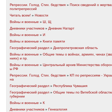
Репрессии. Голод. Стих. бедствия
»
Поиск сведений о жертва
политрепрессий
Читать всем!
»
Новости
Войны и военные
»
Ш, Щ
Дневники участников
»
Дневник Натарт
Войны и военные
»
И
Войны и военные
»
Книги памяти
Географический раздел
»
Днепропетровская область
Войны и военные
»
Общие темы о войнах, армиях, чинах (зв
ниях) и пр.
Войны и военные
»
Центральный архив Министерства оборо
ы РФ
Репрессии. Голод. Стих. бедствия
»
КП по репрессиям - Укра
на
Географический раздел
»
Республика Чувашия
Географический раздел
»
Общие темы по Витебской области
губернии
Войны и военные
»
К
Дневники участников
»
Генеалогия