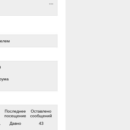
---
телем
9
рума
Последнее
Оставлено
посещение
сообщений
1
Давно
43