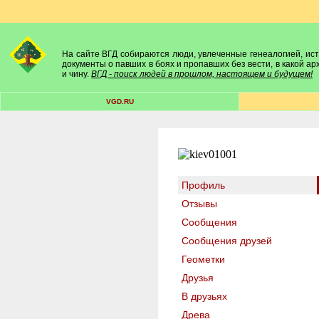
На сайте ВГД собираются люди, увлеченные генеалогией, исто
документы о павших в боях и пропавших без вести, в какой а
и чину.
ВГД - поиск людей в прошлом, настоящем и будущем!
VGD.RU
Профиль
Отзывы
Сообщения
Сообщения друзей
Геометки
Друзья
В друзьях
Древа