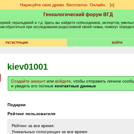
Нарисуйте свое древо. Бесплатно. Онлайн.
[х]
Генеалогический форум ВГД
рией, геральдикой и т.д. Здесь вы найдете собеседников, экспертов, умелых
рхив обратиться при исследовании родословной своей семьи, помогут опреде
РЕГИСТРАЦИЯ
ВОЙТИ
kiev01001
Создайте аккаунт
или
войдите
, чтобы отправить личное соо
и увидеть его полные
контактные данные
Подарки
Рейтинг пользователя
Рейтинг за все время:
Уникальных голосующих за все время: