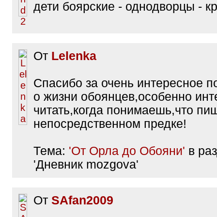
дети боярские - однодворцы - к
От
Lelenka
Спасибо за очень интересное п
о жизни обоянцев,особенно инт
читать,когда понимаешь,что пи
непосредственном предке!
Тема:
'От Орла до Обояни'
в ра
'Дневник mozgova'
От
SAfan2009