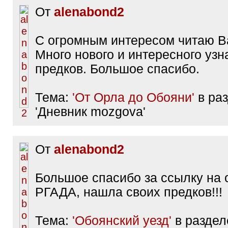
От
alenabond2
С огромным интересом читаю Ва
Много нового и интересного узн
предков. Большое спасибо.
Тема:
'От Орла до Обояни'
в ра
'Дневник mozgova'
От
alenabond2
Большое спасибо за ссылку на 
РГАДА, нашла своих предков!!!
Тема:
'Обоянский уезд'
в раздел