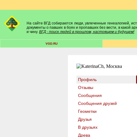
На сайте ВГД собираются люди, увлеченные генеалогией, исто
документы о павших в боях и пропавших без вести, в какой а
и чину.
ВГД - поиск людей в прошлом, настоящем и будущем!
VGD.RU
Профиль
Отзывы
Сообщения
Сообщения друзей
Геометки
Друзья
В друзьях
Древа