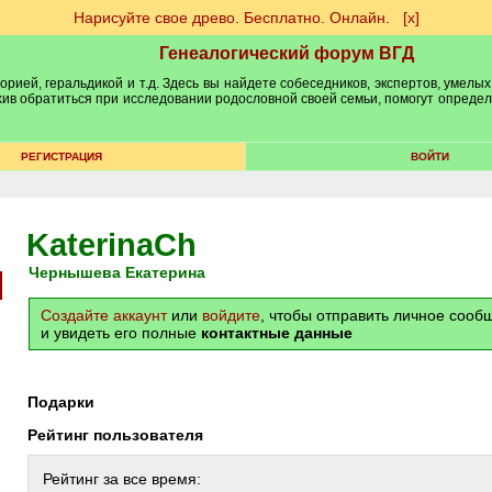
Нарисуйте свое древо. Бесплатно. Онлайн.
[х]
Генеалогический форум ВГД
рией, геральдикой и т.д. Здесь вы найдете собеседников, экспертов, умелых
рхив обратиться при исследовании родословной своей семьи, помогут опреде
РЕГИСТРАЦИЯ
ВОЙТИ
KaterinaCh
Чернышева Екатерина
Создайте аккаунт
или
войдите
, чтобы отправить личное соо
и увидеть его полные
контактные данные
Подарки
Рейтинг пользователя
Рейтинг за все время: