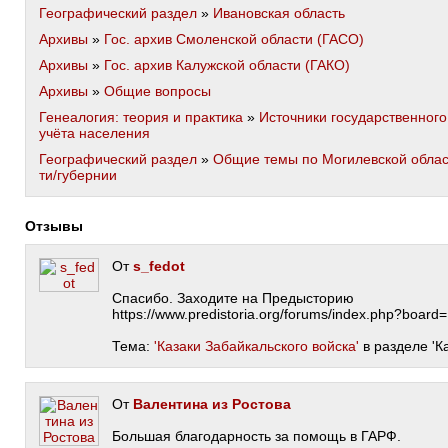
Географический раздел
»
Ивановская область
Архивы
»
Гос. архив Смоленской области (ГАСО)
Архивы
»
Гос. архив Калужской области (ГАКО)
Архивы
»
Общие вопросы
Генеалогия: теория и практика
»
Источники государственного
учёта населения
Географический раздел
»
Общие темы по Могилевской обла
ти/губернии
Отзывы
От
s_fedot
Спасибо. Заходите на Предысторию
https://www.predistoria.org/forums/index.php?board
Тема:
'Казаки Забайкальского войска'
в разделе 'К
От
Валентина из Ростова
Большая благодарность за помощь в ГАРФ.