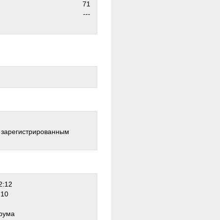
71
---
о зарегистрированным
2:12
:10
рума