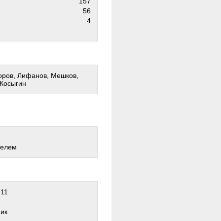
157
56
4
воров, Лифанов, Мешков,
 Косыгин
телем
:11
ник