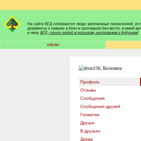
На сайте ВГД собираются люди, увлеченные генеалогией, исто
документы о павших в боях и пропавших без вести, в какой а
и чину.
ВГД - поиск людей в прошлом, настоящем и будущем!
VGD.RU
Профиль
Отзывы
Сообщения
Сообщения друзей
Геометки
Друзья
В друзьях
Древа