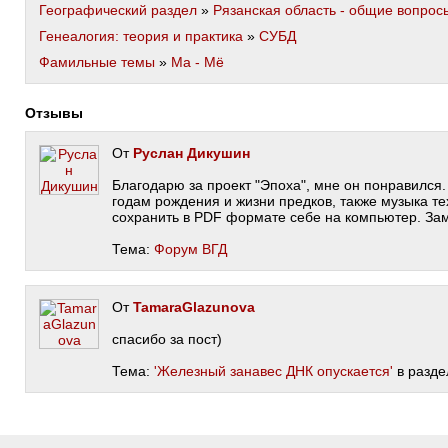
Географический раздел
»
Рязанская область - общие вопрос
Генеалогия: теория и практика
»
СУБД
Фамильные темы
»
Ма - Мё
Отзывы
От
Руслан Дикушин
Благодарю за проект "Эпоха", мне он понравился
годам рождения и жизни предков, также музыка те
сохранить в PDF формате себе на компьютер. За
Тема:
Форум ВГД
От
TamaraGlazunova
спасибо за пост)
Тема:
'Железный занавес ДНК опускается'
в разде