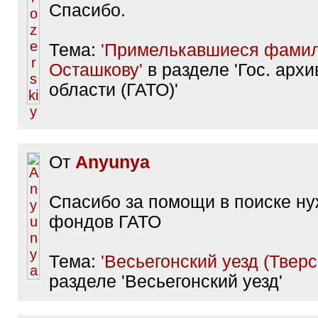
Спасибо.
Тема:
'Примелькавшиеся фамили
Осташкову'
в разделе 'Гос. архи
области (ГАТО)'
От
Anyunya
Спасибо за помощи в поиске н
фондов ГАТО
Тема:
'Весьегонский уезд (Тверск
разделе 'Весьегонский уезд'