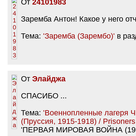
От
24101983
Заремба Антон! Какое у него от
Тема:
'Заремба (Зарембо)'
в разд
От
Элайджа
СПАСИБО ...
Тема:
'Военнопленные лагеря Ч
(Пруссия, 1915-1918) / Prisoners 
'ПЕРВАЯ МИРОВАЯ ВОЙНА (1914 