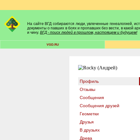
На сайте ВГД собираются люди, увлеченные генеалогией, исто
документы о павших в боях и пропавших без вести, в какой а
и чину.
ВГД - поиск людей в прошлом, настоящем и будущем!
VGD.RU
Профиль
Отзывы
Сообщения
Сообщения друзей
Геометки
Друзья
В друзьях
Древа