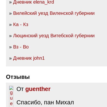
»
Дневник elena_krd
»
Вилейский уезд Виленской губернии
»
Ка - Кз
»
Люцинский уезд Витебской губернии
»
Вз - Во
»
Дневник john1
Отзывы
От
guenther
Спасибо, пан Михал