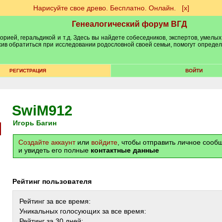
Нарисуйте свое древо. Бесплатно. Онлайн.
[х]
Генеалогический форум ВГД
рией, геральдикой и т.д. Здесь вы найдете собеседников, экспертов, умелых
рхив обратиться при исследовании родословной своей семьи, помогут опреде
РЕГИСТРАЦИЯ
ВОЙТИ
SwiM912
Игорь Багин
Создайте аккаунт
или
войдите
, чтобы отправить личное соо
и увидеть его полные
контактные данные
Рейтинг пользователя
Рейтинг за все время:
Уникальных голосующих за все время:
Рейтинг за 30 дней: