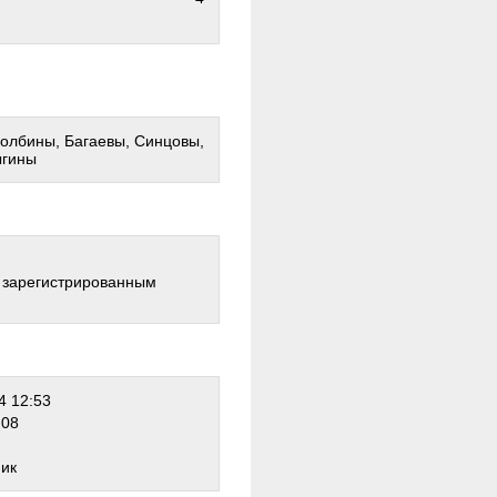
Колбины, Багаевы, Синцовы,
ыгины
о зарегистрированным
4 12:53
:08
ник