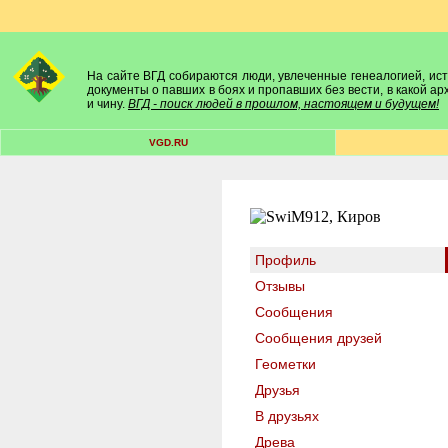
На сайте ВГД собираются люди, увлеченные генеалогией, исто
документы о павших в боях и пропавших без вести, в какой а
и чину.
ВГД - поиск людей в прошлом, настоящем и будущем!
VGD.RU
Профиль
Отзывы
Сообщения
Сообщения друзей
Геометки
Друзья
В друзьях
Древа