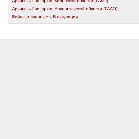
Архивы
»
Гос. архив Кировской области (ГАКО)
Архивы
»
Гос. архив Архангельской области (ГААО)
Войны и военные
»
В оккупации