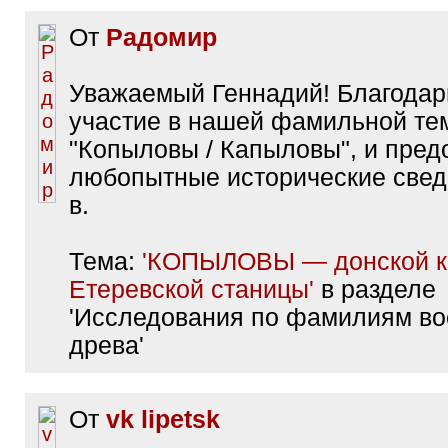
От
Радомир
Уважаемый Геннадий! Благодар
участие в нашей фамильной те
"Копыловы / Капыловы", и пре
любопытные исторические сведе
в.
Тема:
'КОПЫЛОВЫ — донской к
Етеревской станицы'
в разделе
'Исследования по фамилиям в
древа'
От
vk lipetsk