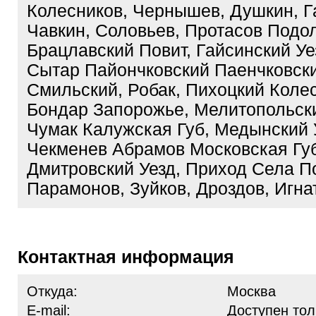
Колесников, Чернышев, Душкин, Г
Чавкин, Соловьев, Протасов Подо
Брацлавский Повит, Гайсинский Уез
Сытар Пайончковский Паенчковски
Смильский, Робак, Пихоцкий Колес
Бондар Запорожье, Мелитопольски
Чумак Калужская Губ, Медынский У
Чекменев Абрамов Московская Губ
Дмитровский Уезд, Приход Села П
Парамонов, Зуйков, Дроздов, Игна
Контактная информация
Откуда:
Москва
E-mail:
Доступен тол