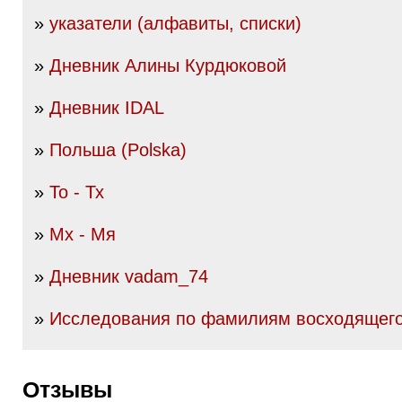
»
указатели (алфавиты, списки)
»
Дневник Алины Курдюковой
»
Дневник IDAL
»
Польша (Polska)
»
То - Тх
»
Мх - Мя
»
Дневник vadam_74
»
Исследования по фамилиям восходящего
Отзывы