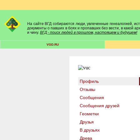
На сайте ВГД собираются люди, увлеченные генеалогией, исто
документы о павших в боях и пропавших без вести, в какой а
и чину.
ВГД - поиск людей в прошлом, настоящем и будущем!
VGD.RU
Профиль
Отзывы
Сообщения
Сообщения друзей
Геометки
Друзья
В друзьях
Древа