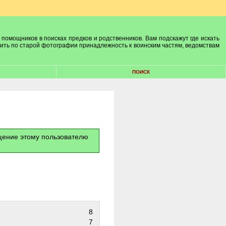
 помощников в поисках предков и родственников. Вам подскажут где искать
лить по старой фотографии принадлежность к воинским частям, ведомствам
ПОИСК
бщение этому пользователю
8
7