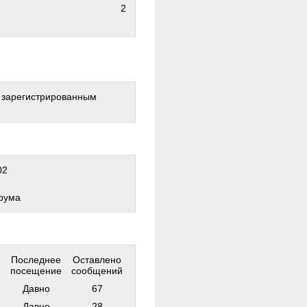
2
о зарегистрированным
02
рума
Последнее
Оставлено
посещение
сообщений
Давно
67
Давно
28