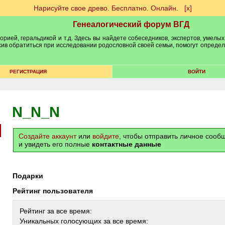
Нарисуйте свое древо. Бесплатно. Онлайн.
[х]
Генеалогический форум ВГД
рией, геральдикой и т.д. Здесь вы найдете собеседников, экспертов, умелых
рхив обратиться при исследовании родословной своей семьи, помогут опреде
РЕГИСТРАЦИЯ
ВОЙТИ
N_N_N
Создайте аккаунт
или
войдите
, чтобы отправить личное соо
и увидеть его полные
контактные данные
Подарки
Рейтинг пользователя
Рейтинг за все время:
Уникальных голосующих за все время: