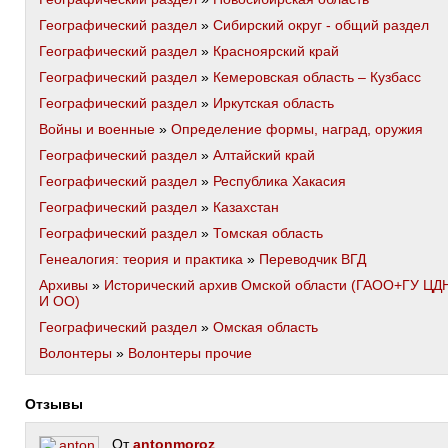
Географический раздел
»
Сибирский округ - общий раздел
Географический раздел
»
Красноярский край
Географический раздел
»
Кемеровская область – Кузбасс
Географический раздел
»
Иркутская область
Войны и военные
»
Определение формы, наград, оружия
Географический раздел
»
Алтайский край
Географический раздел
»
Республика Хакасия
Географический раздел
»
Казахстан
Географический раздел
»
Томская область
Генеалогия: теория и практика
»
Переводчик ВГД
Архивы
»
Исторический архив Омской области (ГАОО+ГУ ЦД
И ОО)
Географический раздел
»
Омская область
Волонтеры
»
Волонтеры прочие
Отзывы
От
antonmoroz