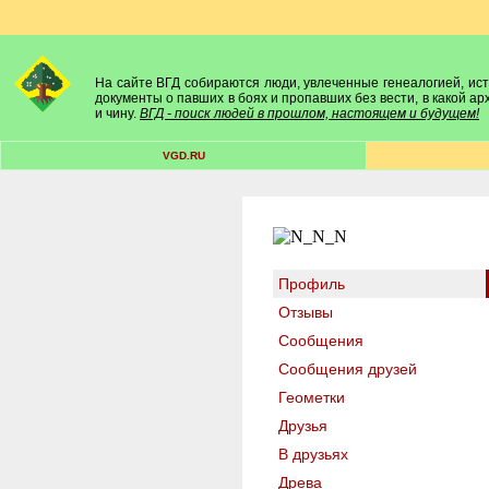
На сайте ВГД собираются люди, увлеченные генеалогией, исто
документы о павших в боях и пропавших без вести, в какой а
и чину.
ВГД - поиск людей в прошлом, настоящем и будущем!
VGD.RU
Профиль
Отзывы
Сообщения
Сообщения друзей
Геометки
Друзья
В друзьях
Древа