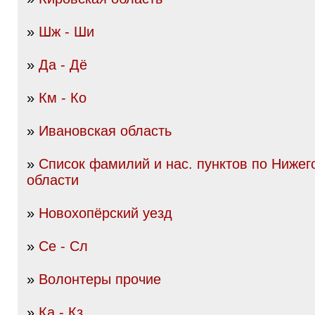
»
Шж - Ши
»
Да - Дё
»
Км - Ко
»
Ивановская область
»
Список фамилий и нас. пунктов по Нижег
области
»
Новохопёрский уезд
»
Се - Сл
»
Волонтеры прочие
»
Ка - Кз