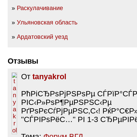
»
Раскулачивание
»
Ульяновская область
»
Ардатовский уезд
Отзывы
От
tanyakrol
РћРіСЂРѕРјРЅРѕРµ СЃРїР°СЃР
РІС‹Р»РѕР¶РµРЅРЅС‹Рµ
РґРѕРєСѓРјРµРЅС‚С‹! РќР°С€Р
"СЃРІРѕРёС…" РІ 1-3 СЂРµРІ
Тема:
Форум ВГД