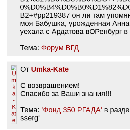
0%D0%B4%D0%B0%D1%82%D
B2+#pp219387 он ли там упомяну
моя Бабушка, урожденная Анна
уехала с Ардатова вОРенбург в
Тема:
Форум ВГД
От
Umka-Kate
С возвращением!
Спасибо за Ваши знания!!!
Тема:
'Фонд 350 РГАДА'
в разде
sserg'