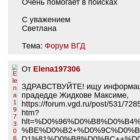
Очень помогает в поисках
С уважением
Светлана
Тема:
Форум ВГД
От
Elena197306
ЗДРАВСТВУЙТЕ! ищу информа
прадедде Жидкове Максиме,
https://forum.vgd.ru/post/531/72
htm?
hlt=%D0%96%D0%B8%D0%B4
%BE%D0%B2+%D0%9C%D0%
D1%81%D0%B8%D0%BC++%D