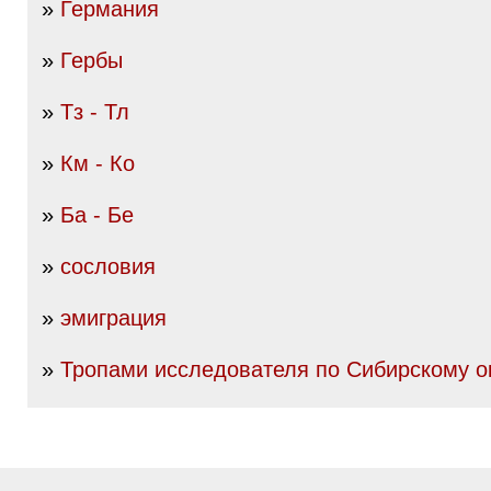
»
Германия
»
Гербы
»
Тз - Тл
»
Км - Ко
»
Ба - Бе
»
сословия
»
эмиграция
»
Тропами исследователя по Сибирскому о